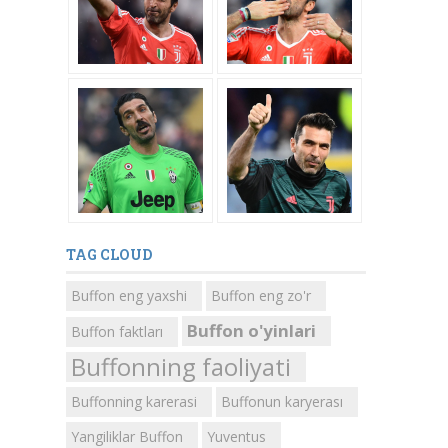
TAG CLOUD
Buffon eng yaxshi
Buffon eng zo'r
Buffon o'yinlari
Buffon faktları
Buffonning faoliyati
Buffonning karerasi
Buffonun karyerası
Yangiliklar Buffon
Yuventus