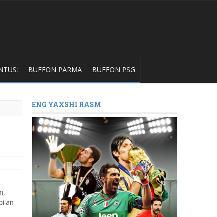
NTUS:
BUFFON PARMA
BUFFON PSG
ENG YAXSHI RASM
n,
bilan