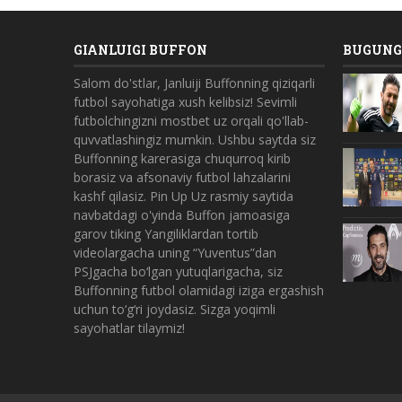
GIANLUIGI BUFFON
BUGUNGI
Salom do'stlar, Janluiji Buffonning qiziqarli
futbol sayohatiga xush kelibsiz! Sevimli
futbolchingizni
mostbet uz
orqali qo'llab-
quvvatlashingiz mumkin. Ushbu saytda siz
Buffonning karerasiga chuqurroq kirib
borasiz va afsonaviy futbol lahzalarini
kashf qilasiz.
Pin Up Uz
rasmiy saytida
navbatdagi o'yinda Buffon jamoasiga
garov tiking Yangiliklardan tortib
videolargacha uning “Yuventus”dan
PSJgacha bo‘lgan yutuqlarigacha, siz
Buffonning futbol olamidagi iziga ergashish
uchun to‘g‘ri joydasiz. Sizga yoqimli
sayohatlar tilaymiz!