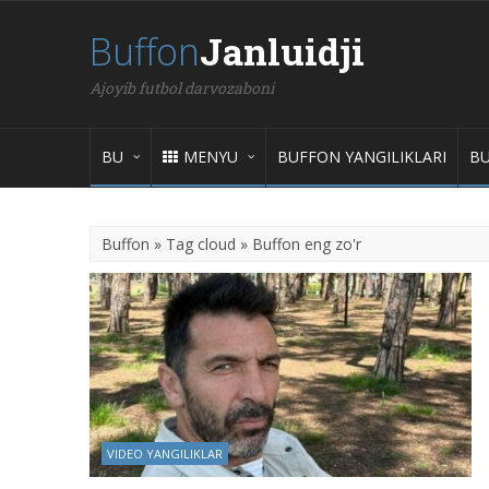
Buffon
Janluidji
Ajoyib futbol darvozaboni
BU
MENYU
BUFFON YANGILIKLARI
BU
Buffon
»
Tag cloud
» Buffon eng zo'r
VIDEO YANGILIKLAR