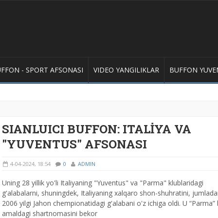
FFON - SPORT AFSONASI
VIDEO YANGILIKLAR
BUFFON YUVE
SIANLUICI BUFFON: ITALİYA VA
"YUVENTUS" AFSONASI
4-04-2024, 18:54
0
ADMIN
Uning 28 yillik yo'li Italiyaning "Yuventus" va "Parma" klublaridagi
g'alabalarni, shuningdek, Italiyaning xalqaro shon-shuhratini, jumlada
2006 yilgi Jahon chempionatidagi g'alabani o'z ichiga oldi. U “Parma” 
amaldagi shartnomasini bekor