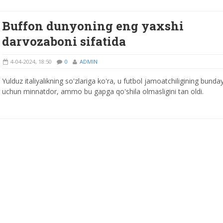
Buffon dunyoning eng yaxshi
darvozaboni sifatida
4-04-2024, 18:50
0
ADMIN
Yulduz italiyalikning so'zlariga ko'ra, u futbol jamoatchiligining bunday 
uchun minnatdor, ammo bu gapga qo'shila olmasligini tan oldi.