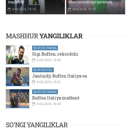
inqilobiy
shartnomasiga qaramay,
4-04-2024, 19:14
4-04-2024, 19:10
MASHHUR
YANGILIKLAR
BUFFON PARMA
Gigi Buffon, rekordchi
4-04-2024, 19:08
BUFFON PSG
Janluidji Buffon Italiya va
4-04-2024, 19:05
BUFFON PARMA
Buffon Italiya matbuot
4-04-2024, 18:44
SO'NGI YANGILIKLAR