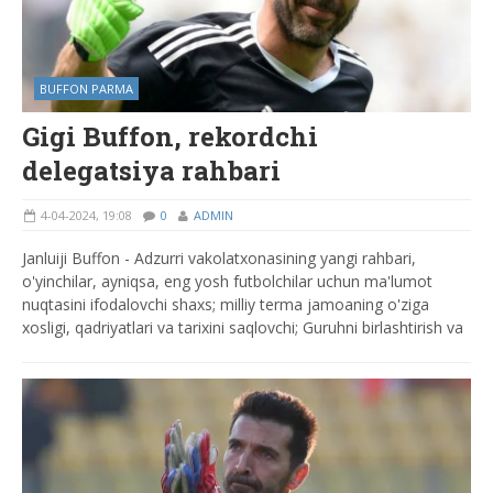
BUFFON PARMA
Gigi Buffon, rekordchi
delegatsiya rahbari
4-04-2024, 19:08
0
ADMIN
Janluiji Buffon - Adzurri vakolatxonasining yangi rahbari,
o'yinchilar, ayniqsa, eng yosh futbolchilar uchun ma'lumot
nuqtasini ifodalovchi shaxs; milliy terma jamoaning o'ziga
xosligi, qadriyatlari va tarixini saqlovchi; Guruhni birlashtirish va