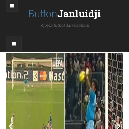
Buffon
Janluidji
Ajoyib futbol darvozaboni