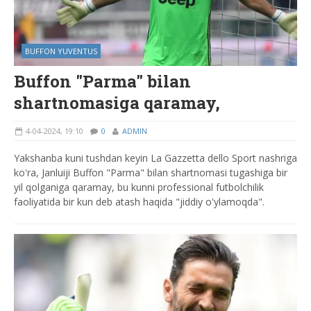
BUFFON YUVENTUS
Buffon "Parma" bilan
shartnomasiga qaramay,
4-04-2024, 19:10
0
ADMIN
Yakshanba kuni tushdan keyin La Gazzetta dello Sport nashriga
ko'ra, Janluiji Buffon "Parma" bilan shartnomasi tugashiga bir
yil qolganiga qaramay, bu kunni professional futbolchilik
faoliyatida bir kun deb atash haqida "jiddiy o'ylamoqda".