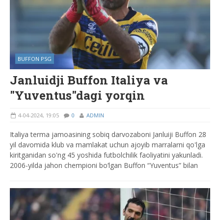
BUFFON PSG
Janluidji Buffon Italiya va
"Yuventus"dagi yorqin
4-04-2024, 19:05
0
ADMIN
Italiya terma jamoasining sobiq darvozaboni Janluiji Buffon 28
yil davomida klub va mamlakat uchun ajoyib marralarni qo'lga
kiritganidan so'ng 45 yoshida futbolchilik faoliyatini yakunladi.
2006-yilda jahon chempioni bo‘lgan Buffon “Yuventus” bilan