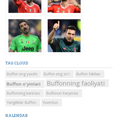
TAG CLOUD
Buffon eng yaxshi
Buffon eng zo'r
Buffon faktları
Buffonning faoliyati
Buffon o'yinlari
Buffonning karerasi
Buffonun karyerası
Yangiliklar Buffon
Yuventus
KALENDAR