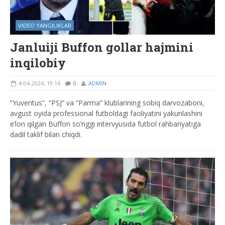
VIDEO YANGILIKLAR
Janluiji Buffon gollar hajmini
inqilobiy
4-04-2024, 19:14
0
ADMIN
“Yuventus”, “PSJ” va “Parma” klublarining sobiq darvozaboni,
avgust oyida professional futboldagi faoliyatini yakunlashini
e’lon qilgan Buffon so‘nggi intervyusida futbol rahbariyatiga
dadil taklif bilan chiqdi.