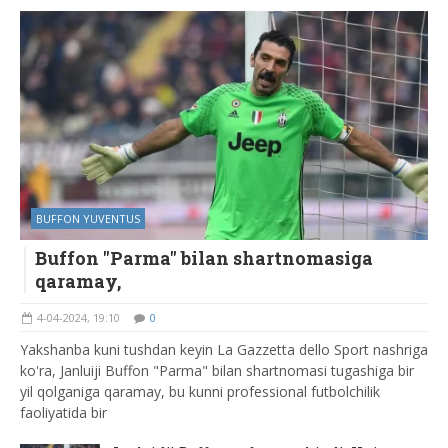
BUFFON YUVENTUS
Buffon "Parma" bilan shartnomasiga
qaramay,
4-04-2024, 19:10
0
Yakshanba kuni tushdan keyin La Gazzetta dello Sport nashriga
ko'ra, Janluiji Buffon "Parma" bilan shartnomasi tugashiga bir
yil qolganiga qaramay, bu kunni professional futbolchilik
faoliyatida bir