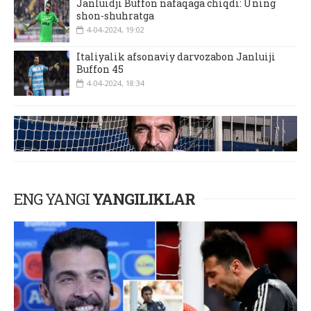
Janluidji Buffon nafaqaga chiqdi: Uning
shon-shuhratga
4-04-2024, 19:02
Italiyalik afsonaviy darvozabon Janluiji
Buffon 45
4-04-2024, 18:34
ENG YANGI
YANGILIKLAR