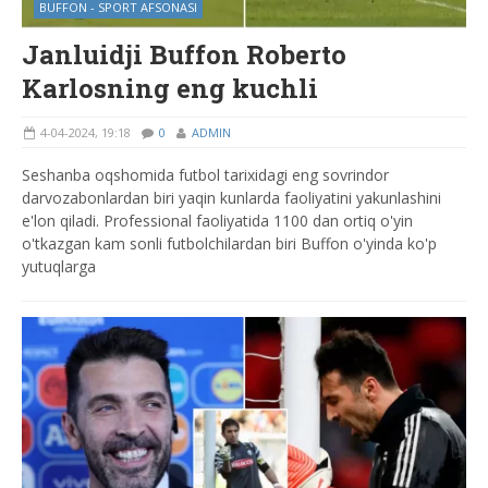
BUFFON - SPORT AFSONASI
Janluidji Buffon Roberto
Karlosning eng kuchli
4-04-2024, 19:18
0
ADMIN
Seshanba oqshomida futbol tarixidagi eng sovrindor
darvozabonlardan biri yaqin kunlarda faoliyatini yakunlashini
e'lon qiladi. Professional faoliyatida 1100 dan ortiq o'yin
o'tkazgan kam sonli futbolchilardan biri Buffon o'yinda ko'p
yutuqlarga