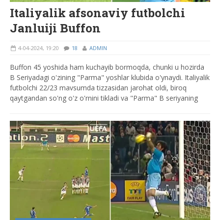
Italiyalik afsonaviy futbolchi
Janluiji Buffon
4-04-2024, 19:20
18
ADMIN
Buffon 45 yoshida ham kuchayib bormoqda, chunki u hozirda
B Seriyadagi o'zining "Parma" yoshlar klubida o'ynaydi. Italiyalik
futbolchi 22/23 mavsumda tizzasidan jarohat oldi, biroq
qaytgandan so'ng o'z o'rnini tikladi va "Parma" B seriyaning