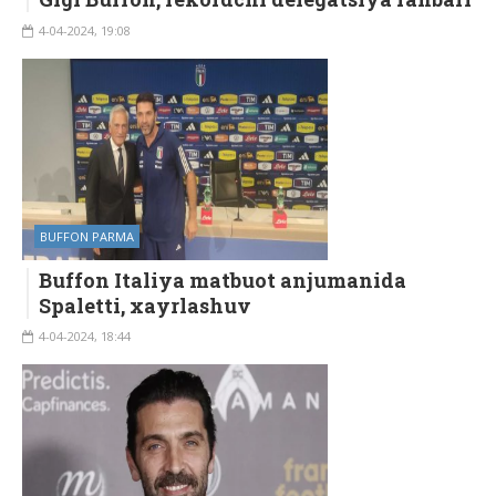
4-04-2024, 19:08
BUFFON PARMA
Buffon Italiya matbuot anjumanida
Spaletti, xayrlashuv
4-04-2024, 18:44