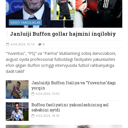
VIDEO YANGILIKLAR
Janluiji Buffon gollar hajmini inqilobiy
4-04-2024, 19:14
0
“Yuventus”, “PSJ” va “Parma” klublarining sobiq darvozaboni,
avgust oyida professional futboldagi faoliyatini yakunlashini
e’lon qilgan Buffon so‘nggi intervyusida futbol rahbariyatiga
dadil taklif
Janluidji Buffon Italiya va "Yuventus"dagi
yorqin
4-04-2024, 19:05
Buffon faoliyatini yakunlashining asl
sababini aytdi
4-04-2024, 18:39