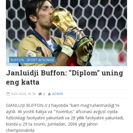
BUFFON - SPORT AFSONASI
Janluidji Buffon: "Diplom" uning
eng katta
4-04-2024, 18:56
0
ADMIN
GIANLUIJI BUFFON o'z hayotida "kam mag'rurlanmasligi"ni
aytdi. 46 yoshli Italiya va "Yuventus" afsonasi avgust oyida
futboldagi faoliyatini yakunladi va 28 yillik faoliyatini yakunladi,
bunda u 29 ta sovrin, jumladan, 2006 yilgi Jahon
chempionatida