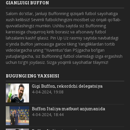
GIANLUIGI BUFFON
Salom do'stlar, Janluiji Buffonning qiziqarli futbol sayohatiga
xush kelibsiz! Sevimli futbolchingizni
mostbet uz
orqali qo'llab-
quvvatlashingiz mumkin. Ushbu saytda siz Buffonning
karerasiga chuqurroq kirib borasiz va afsonaviy futbol
lahzalarini kashf qilasiz.
Pin Up Uz
rasmiy saytida navbatdagi
o'yinda Buffon jamoasiga garov tiking Yangiliklardan tortib
videolargacha uning “Yuventus”dan PSJgacha bo‘lgan
yutuqlarigacha, siz Buffonning futbol olamidagi iziga ergashish
uchun to‘g‘ri joydasiz. Sizga yoqimli sayohatlar tilaymiz!
BUGUNGI ENG YAXSHISI
Gigi Buffon, rekordchi delegatsiya
4-04-2024, 19:08
Buffon Italiya matbuot anjumanida
4-04-2024, 18:44