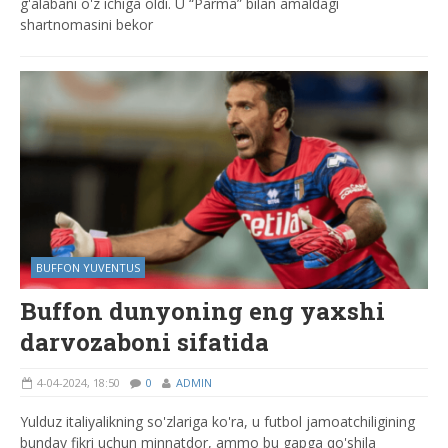
g'alabani o'z ichiga oldi. U “Parma” bilan amaldagi
shartnomasini bekor
BUFFON YUVENTUS
Buffon dunyoning eng yaxshi
darvozaboni sifatida
4-04-2024, 18:50
0
ADMIN
Yulduz italiyalikning so'zlariga ko'ra, u futbol jamoatchiligining
bunday fikri uchun minnatdor, ammo bu gapga qo'shila