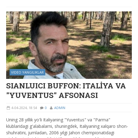
VIDEO YANGILIKLAR
SIANLUICI BUFFON: ITALİYA VA
"YUVENTUS" AFSONASI
4-04-2024, 18:54
0
ADMIN
Uning 28 yillik yo'li Italiyaning "Yuventus" va "Parma"
klublaridagi g'alabalarni, shuningdek, Italiyaning xalqaro shon-
shuhratini, jumladan, 2006 yilgi Jahon chempionatidagi