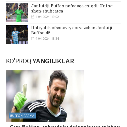
Janluidji Buffon nafaqaga chiqdi: Uning
shon-shuhratga
4-04-2024, 19:02
Italiyalik afsonaviy darvozabon Janluiji
Buffon 45
4-04-2024, 18:34
KO'PROQ
YANGILIKLAR
BUFFON PARMA
Gigi Buffon, rekordchi delegatsiya rahbari