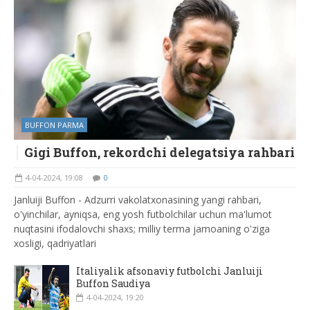
BUFFON PARMA
Gigi Buffon, rekordchi delegatsiya rahbari
4-04-2024, 19:08
0
Janluiji Buffon - Adzurri vakolatxonasining yangi rahbari,
o'yinchilar, ayniqsa, eng yosh futbolchilar uchun ma'lumot
nuqtasini ifodalovchi shaxs; milliy terma jamoaning o'ziga
xosligi, qadriyatlari
Italiyalik afsonaviy futbolchi Janluiji
Buffon Saudiya
4-04-2024, 19:20